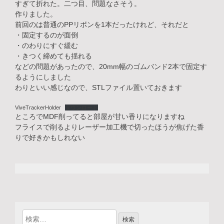
すぎて折れた。二つ目、問題なさそう。
作りました。
前回のは普通のPPリボンを1本だったけれど、それだと
・固定するのが面倒
・のわりにすぐ緩む
・きつく締めても揺れる
などの問題があったので、20mm幅のゴムバンド2本で固定す
るようにしました
わりといい感じなので、STLファイル置いておきます
ViveTrackerHolder
ダウンロード
ところでMDF削ってると部屋が甘い香りになりますね
フライスで削るよりレーザー加工機で切ったほうが焦げた香
りで好きかもしれない