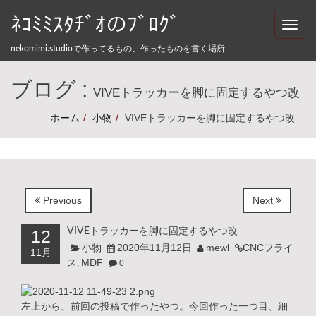
Skip to content
ﾈｺﾐﾐｽﾀﾁﾞｵのﾌﾞﾛｸﾞ
Toggle
naviga
nekomimi.studioで作ってるもの、作ったものを書く場所
ブログ :
VIVEトラッカーを脚に固定するやつ改
ホーム
小物
VIVEトラッカーを脚に固定するやつ改
Previous
Next
12
VIVEトラッカーを脚に固定するやつ改
小物
2020年11月12日
mewl
CNCフライ
11月
ス
MDF
,
0
左上から、前回の投稿で作ったやつ。今回作った一つ目、細